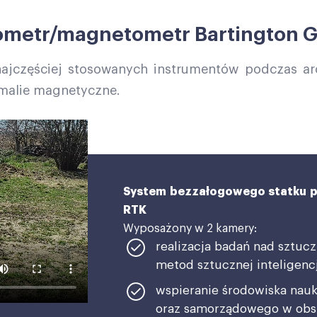
metr/magnetometr Bartington 
z najczęściej stosowanych instrumentów podczas a
omalie magnetyczne.
System bezzałogowego statku po
RTK
Wyposażony w 2 kamery:
realizacja badań nad sztucz
metod sztucznej inteligencj
wspieranie środowiska na
oraz samorządowego w obs