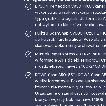
od negatywów po wielkoformatowe map
EPSON Perfection V850 PRO. Skaner
wykonywać wysokiej jakości i rozdzi
typu grafik i fotografii do formatu
uchwytom do klisz również skanować
Fujitsu ScanSnap SV600 i Czur ET-1
do książek i archiwaliów. Pozwalają
skanować dokumenty archiwalne na
Mustek PageExpress A3 USB 2400 P
w formacie A3 a dzięki sensorowi C
i rozdzielczość nawet 2400×2400 DP
ROWE Scan 850i 55’’ i ROWE Scan 85
wielkoformatowe. Pozwalają skanow
których nie można digitalizować w 
Urządzenie o szerokości 55” pozwa
których węższy bok ma nawet 1606 
zaś grubość to mniej niż 2 mm. Z k