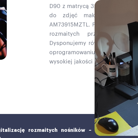
D90 z matrycą 32,5 MPx i obiek
do zdjęć makro, uzupełnia
AM73915MZTL. Pozwalają one wy
rozmaitych przedmiotów, 
Dysponujemy również oprogramow
oprogramowaniu do fotogrametr
wysokiej jakości modeli 3D.
italizację rozmaitych nośników –