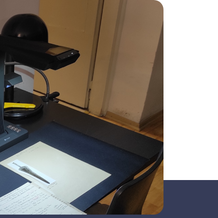
tywy zmienno- i stałoogniskowe, w tym
 je mikroskop cyfrowy Dino Lite
konywać dokumentację fotograficzną
nawet w powiększeniu do 220x.
aniem do edycji grafiki. Zaś dzięki
ii możliwe jest również wykonywanie