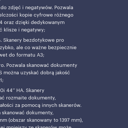
y
 do zdjęć i negatywów. Pozwala
elczości kopie cyfrowe różnego
 A4 oraz dzięki dedykowanym
 klisze i negatywy;
8. Skanery bezdotykowe pro
 szybko, ale co ważne bezpiecznie
wet do formatu A3;
ro. Pozwala skanować dokumenty
IS można uzyskać dobrą jakość
I;
0i 44’’ HA. Skanery
ać rozmaite dokumenty,
całości za pomocą innych skanerów.
la skanować dokumenty,
mm (obszar skanowany to 1397 mm),
olej mniejszy ze skanerów może