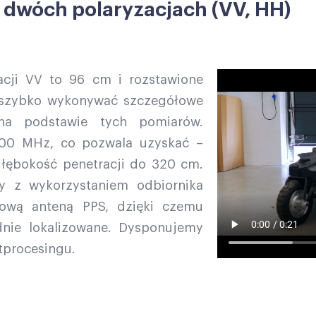
 dwóch polaryzacjach (VV, HH)
acji VV to 96 cm i rozstawione
 szybko wykonywać szczegółowe
na podstawie tych pomiarów.
 600 MHz, co pozwala uzyskać –
łębokość penetracji do 320 cm.
y z wykorzystaniem odbiornika
ową anteną PPS, dzięki czemu
nie lokalizowane. Dysponujemy
tprocesingu.