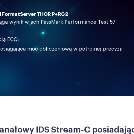
el FormatServer THOR P+RG2
iąga wynik w ach PassMark Performance Test 57
cją ECC;
siągająca moc obliczeniową w potrójnej precyzji
anałowy IDS Stream-C posiadają